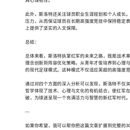
具心理韧性。
此外，斯洛特还关注球员职业生涯规划和个人成长
压力，从而保证球员在长期高强度竞技中保持稳定
上提供了坚实的人文保障。
总结：
总体来看，斯洛特执掌红军的未来之路，既是战术
理念创新到阵容优化策略，从青年才俊培养到心理
的现代足球模式。这种模式不仅适应英超的高强度
通过对四个方面的深入分析可以发现，斯洛特不仅
哲学体现了技术、心理与文化的有机结合，使红军
破，为球迷呈现一个充满活力与智慧的新红军时代
---
如果你希望，我可以帮你把这篇文章扩展到完整的3