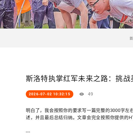
斯洛特执掌红军未来之路：挑战
49
2026-07-02 10:32:15
明白了，我会按照你的要求写一篇完整的3000字
述，并且最后总结归纳。文章会完全按照你提供的H
---