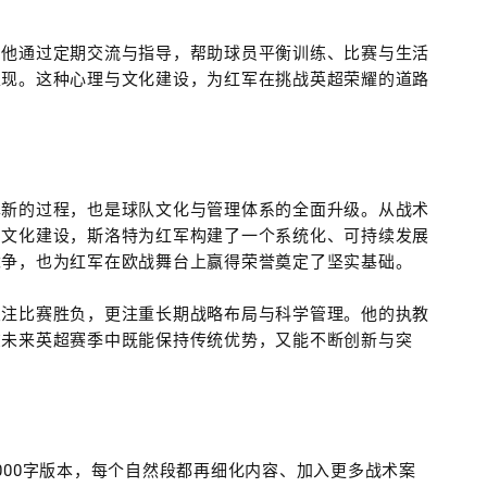
。他通过定期交流与指导，帮助球员平衡训练、比赛与生活
表现。这种心理与文化建设，为红军在挑战英超荣耀的道路
革新的过程，也是球队文化与管理体系的全面升级。从战术
与文化建设，斯洛特为红军构建了一个系统化、可持续发展
竞争，也为红军在欧战舞台上赢得荣誉奠定了坚实基础。
关注比赛胜负，更注重长期战略布局与科学管理。他的执教
在未来英超赛季中既能保持传统优势，又能不断创新与突
。
000字版本，每个自然段都再细化内容、加入更多战术案