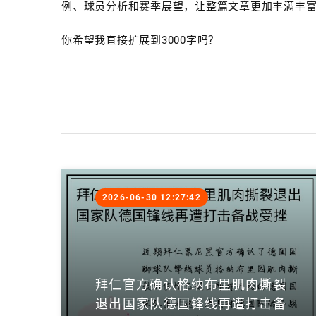
例、球员分析和赛季展望，让整篇文章更加丰满丰
你希望我直接扩展到3000字吗？
2026-06-30 12:27:42
拜仁官方确认格纳布里肌肉撕裂
退出国家队德国锋线再遭打击备