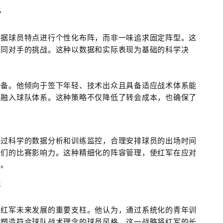
略
根据球员特点进行个性化布阵，而非一味追求固定阵型。这
不同对手的挑战。这种以数据和实际表现为基础的科学决
储备。他倾向于签下年轻、技术出众且具备适应战术体系能
速融入球队体系。这种策略不仅降低了转会成本，也确保了
通过科学的数据分析和训练监控，合理安排球员的出场时间
他们的比赛影响力。这种精细化的阵容管理，使红军在应对
力。
养
为红军未来发展的重要支柱。他认为，通过系统化的青年训
够塑造符合球队战术理念的球员风格。这一战略将红军的长