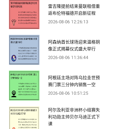
雷吉隆提前结束曼联租借重
返布伦特福德开启新征程
2026-08-06 12:26:13
阿森纳酋长球场迎来温格铜
像正式揭幕仪式盛大举行
2026-08-06 11:36:44
阿根廷主场对阵乌拉圭世预
赛门票三分钟内销售一空
2026-08-06 10:51:25
阿尔及利亚非洲杯小组赛失
利功勋主帅贝尔马迪正式下
课