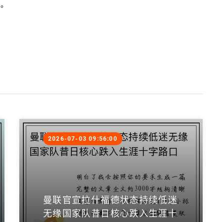
富。
2026-07-03 09:56:00
曼联官宣拉什福德状态持续低迷
无缘国家队昔日核心跌入生涯十