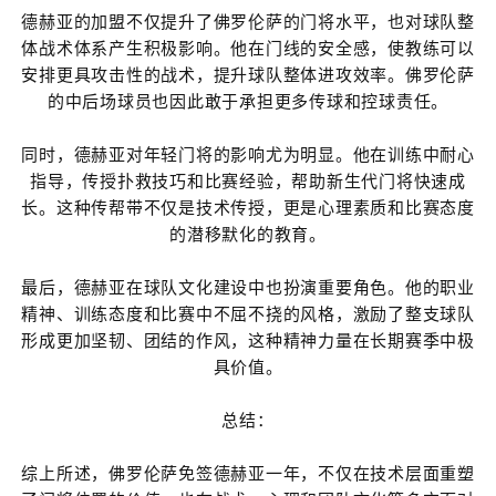
德赫亚的加盟不仅提升了佛罗伦萨的门将水平，也对球队整
体战术体系产生积极影响。他在门线的安全感，使教练可以
安排更具攻击性的战术，提升球队整体进攻效率。佛罗伦萨
的中后场球员也因此敢于承担更多传球和控球责任。
同时，德赫亚对年轻门将的影响尤为明显。他在训练中耐心
指导，传授扑救技巧和比赛经验，帮助新生代门将快速成
长。这种传帮带不仅是技术传授，更是心理素质和比赛态度
的潜移默化的教育。
最后，德赫亚在球队文化建设中也扮演重要角色。他的职业
精神、训练态度和比赛中不屈不挠的风格，激励了整支球队
形成更加坚韧、团结的作风，这种精神力量在长期赛季中极
具价值。
总结：
综上所述，佛罗伦萨免签德赫亚一年，不仅在技术层面重塑