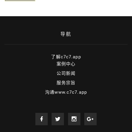
导航
了解c7c7.app
案例中心
公司新闻
服务宗旨
沟通www.c7c7.app