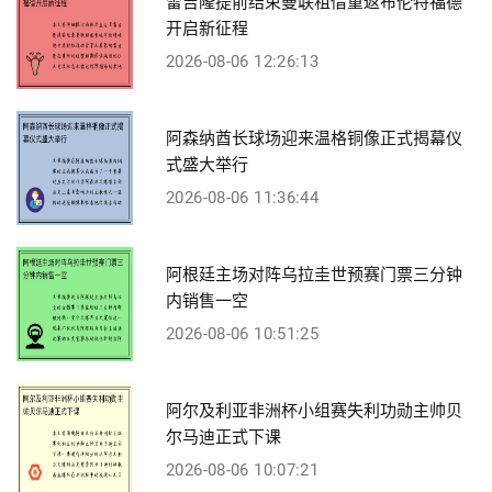
雷吉隆提前结束曼联租借重返布伦特福德
开启新征程
2026-08-06 12:26:13
阿森纳酋长球场迎来温格铜像正式揭幕仪
式盛大举行
2026-08-06 11:36:44
阿根廷主场对阵乌拉圭世预赛门票三分钟
内销售一空
2026-08-06 10:51:25
阿尔及利亚非洲杯小组赛失利功勋主帅贝
尔马迪正式下课
2026-08-06 10:07:21