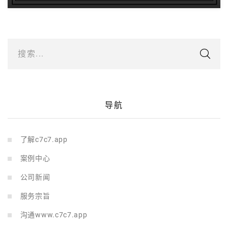
搜索...
导航
了解c7c7.app
案例中心
公司新闻
服务宗旨
沟通www.c7c7.app