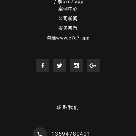
了解c7c7.app
案例中心
公司新闻
服务宗旨
沟通www.c7c7.app
联系我们
13594780401