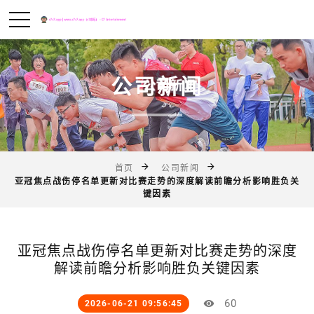
公司新闻
首页
公司新闻
亚冠焦点战伤停名单更新对比赛走势的深度解读前瞻分析影响胜负关
键因素
亚冠焦点战伤停名单更新对比赛走势的深度
解读前瞻分析影响胜负关键因素
60
2026-06-21 09:56:45