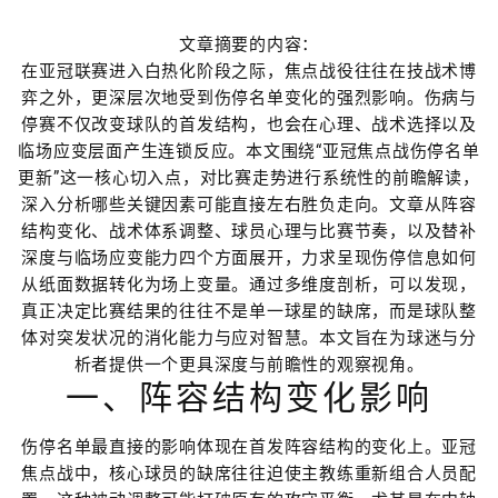
文章摘要的内容：
在亚冠联赛进入白热化阶段之际，焦点战役往往在技战术博
弈之外，更深层次地受到伤停名单变化的强烈影响。伤病与
停赛不仅改变球队的首发结构，也会在心理、战术选择以及
临场应变层面产生连锁反应。本文围绕“亚冠焦点战伤停名单
更新”这一核心切入点，对比赛走势进行系统性的前瞻解读，
深入分析哪些关键因素可能直接左右胜负走向。文章从阵容
结构变化、战术体系调整、球员心理与比赛节奏，以及替补
深度与临场应变能力四个方面展开，力求呈现伤停信息如何
从纸面数据转化为场上变量。通过多维度剖析，可以发现，
真正决定比赛结果的往往不是单一球星的缺席，而是球队整
体对突发状况的消化能力与应对智慧。本文旨在为球迷与分
析者提供一个更具深度与前瞻性的观察视角。
一、阵容结构变化影响
伤停名单最直接的影响体现在首发阵容结构的变化上。亚冠
焦点战中，核心球员的缺席往往迫使主教练重新组合人员配