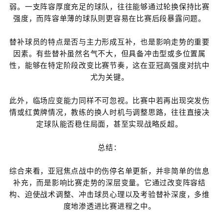
弱。一支阵容厚度充足的球队，往往能够通过轮换保持比赛
强度，而阵容单薄的球队则更容易在比赛后段暴露问题。
替补球员的特点是否与主力形成互补，也是影响走势的重要
因素。有些替补虽然名气不大，但具备冲击型或多位置属
性，能够在特定阶段改变比赛节奏，这在亚冠高强度对抗中
尤为关键。
此外，临场应变能力同样不可忽视。比赛中若再出现突发伤
情或红黄牌情况，教练的换人时机与调整思路，往往直接决
定球队能否稳住局面，甚至实现战略反超。
总结：
综合来看，亚冠焦点战中的伤停名单更新，并非简单的信息
补充，而是影响比赛走势的深层变量。它通过改变阵容结
构、迫使战术调整、冲击球员心理以及考验替补深度，多维
度地渗透进比赛进程之中。