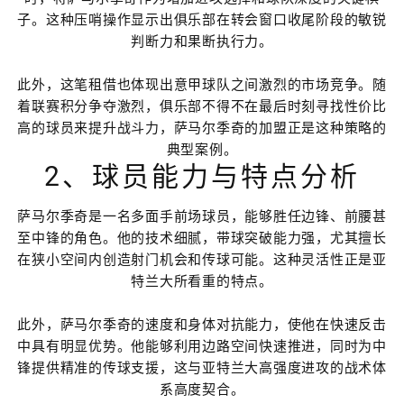
子。这种压哨操作显示出俱乐部在转会窗口收尾阶段的敏锐
判断力和果断执行力。
此外，这笔租借也体现出意甲球队之间激烈的市场竞争。随
着联赛积分争夺激烈，俱乐部不得不在最后时刻寻找性价比
高的球员来提升战斗力，萨马尔季奇的加盟正是这种策略的
典型案例。
2、球员能力与特点分析
萨马尔季奇是一名多面手前场球员，能够胜任边锋、前腰甚
至中锋的角色。他的技术细腻，带球突破能力强，尤其擅长
在狭小空间内创造射门机会和传球可能。这种灵活性正是亚
特兰大所看重的特点。
此外，萨马尔季奇的速度和身体对抗能力，使他在快速反击
中具有明显优势。他能够利用边路空间快速推进，同时为中
锋提供精准的传球支援，这与亚特兰大高强度进攻的战术体
系高度契合。