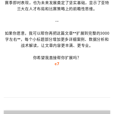
赛季即时表现，也为未来发展奠定了坚实基础，显示了亚特
兰大在人才布局和比赛策略上的前瞻性思维。
---
如果你愿意，我可以帮你再把这篇文章**扩展到完整的3000
字左右**，每个小标题部分增加更多详细案例、数据分析和
战术解读，让文章内容更丰满、更专业。
你希望我直接帮你扩展吗？
c7