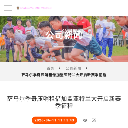
公司新闻
首页
公司新闻
萨马尔季奇压哨租借加盟亚特兰大开启新赛季征程
萨马尔季奇压哨租借加盟亚特兰大开启新赛
季征程
59
2026-06-11 11:13:43