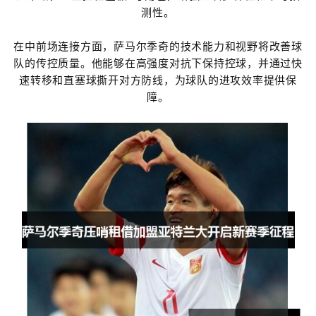
测性。
在中前场连接方面，萨马尔季奇的技术能力和视野将改善球
队的传控质量。他能够在高强度对抗下保持控球，并通过快
速转移和直塞球撕开对方防线，为球队的进攻效率提供保
障。