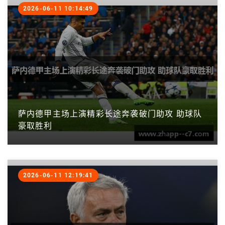
2026-06-11 10:14:49
萨内德甲主场上演精彩长途奔袭破门助攻 助球队
豪取胜利
2026-06-11 12:19:41